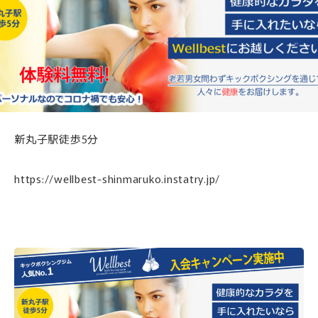
新丸子駅徒歩5分
https://wellbest-shinmaruko.instatry.jp/