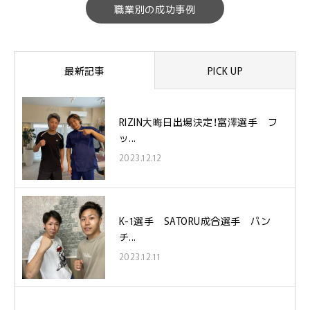
職業別の成功事例
最新記事
PICK UP
RIZIN大晦日出場決定！富澤選手 フ
ッ...
2023.12.12
K-1選手 SATORU成合選手 パン
チ...
2023.12.11