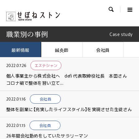

職業別の事例
Case study
最新情報
鍼灸師
会社員
2022.07.26
エステシャン
個人事業主から株式会社へ defi 代表取締役社長 本田さん
コロナ禍で整体を習い立て...
2022.01.16
会社員
整体を副業に【充実したライフスタイル】を実現させた生徒さん
2022.01.15
会社員
26年間会社勤めをしていたサラリーマン