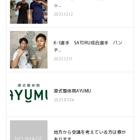
ッ...
2023.12.12
K-1選手 SATORU成合選手 パン
チ...
2023.12.11
源式整体院AYUMU
2023.07.24
地方から受講を考えている方は寮が
あります...