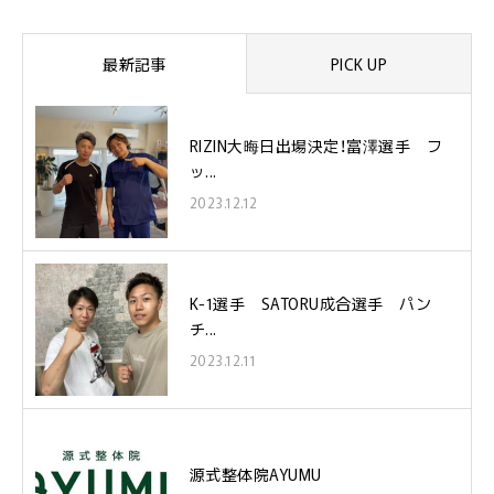
最新記事
PICK UP
RIZIN大晦日出場決定！富澤選手 フ
ッ...
2023.12.12
K-1選手 SATORU成合選手 パン
チ...
2023.12.11
源式整体院AYUMU