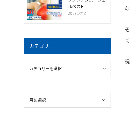
ルベスト
な
2023.07.13
そ
く
カテゴリー
現
月を選択