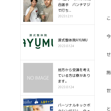
合選手 パンチマジ
で打ち...
2023.12.11
こ
今
源式整体院AYUMU
2023.07.24
せ
地方から受講を考え
施
ている方は寮があり
ます。
2023.07.24
世
パーソナルキックボ
と
クシングジム ウェ