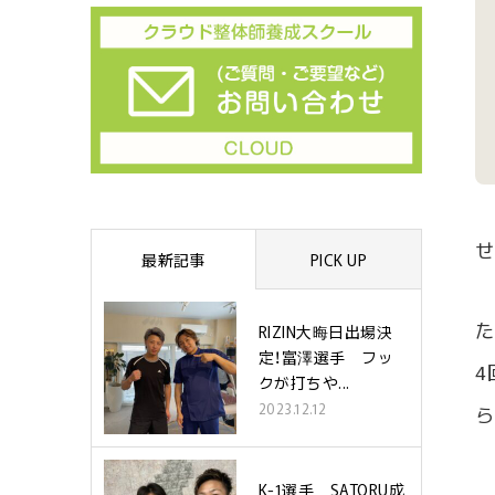
せ
最新記事
PICK UP
た
RIZIN大晦日出場決
定！富澤選手 フッ
4
クが打ちや...
2023.12.12
ら
K-1選手 SATORU成