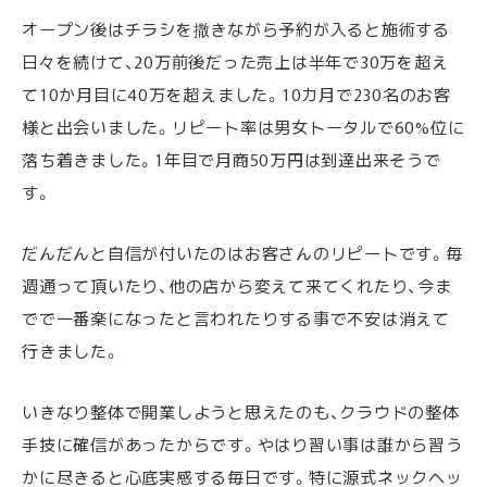
オープン後はチラシを撒きながら予約が入ると施術する
日々を続けて、20万前後だった売上は半年で30万を超え
て10か月目に40万を超えました。10カ月で230名のお客
様と出会いました。リピート率は男女トータルで60%位に
落ち着きました。1年目で月商50万円は到達出来そうで
す。
だんだんと自信が付いたのはお客さんのリピートです。毎
週通って頂いたり、他の店から変えて来てくれたり、今ま
でで一番楽になったと言われたりする事で不安は消えて
行きました。
いきなり整体で開業しようと思えたのも、クラウドの整体
手技に確信があったからです。やはり習い事は誰から習う
かに尽きると心底実感する毎日です。特に源式ネックヘッ